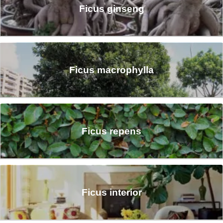
Ficus ginseng
Ficus macrophylla
Ficus repens
Ficus interior